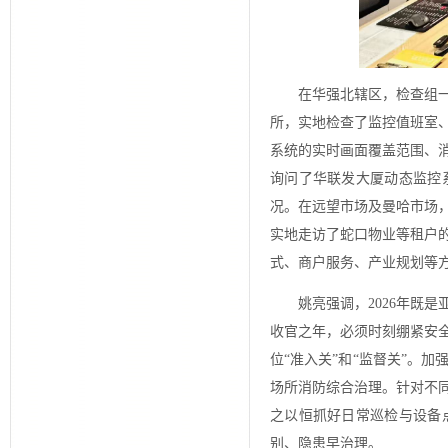
在华强北辖区，检查组
所，实地检查了监控值班室
系统的实时画面覆盖范围、
询问了华联发大厦动态监控
况。在远望市场及曼哈市场
实地走访了蛇口物业等租户
式、商户服务、产业规划等
姚亮强调，2026年既
收官之年，必须时刻绷紧安
位“准入关”和“监督关”。
场所消防综合治理。针对不
之以恒抓好日常巡检与设备
别、隐患早治理。