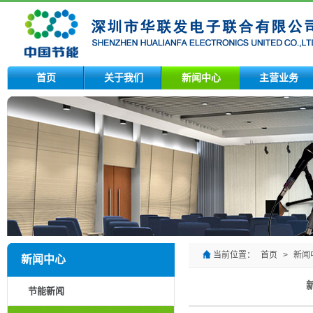
首页
关于我们
新闻中心
主营业务
当前位置：
首页
>
新闻
新闻中心
节能新闻